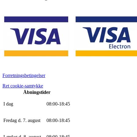
Forretningsbetingelser
Ret cookie-samtykke
Åbningstider
I dag
0
8
:
0
0
-
18
:
45
Fredag d. 7. august
0
8
:
0
0
-
18
:
45
Lørdag d. 8. august
0
8
:
0
0
-
18
:
45