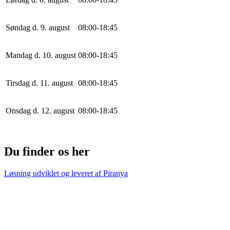
Søndag d. 9. august
0
8
:
0
0
-
18
:
45
Mandag d. 10. august
0
8
:
0
0
-
18
:
45
Tirsdag d. 11. august
0
8
:
0
0
-
18
:
45
Onsdag d. 12. august
0
8
:
0
0
-
18
:
45
Du finder os her
Løsning udviklet og leveret af
Piranya