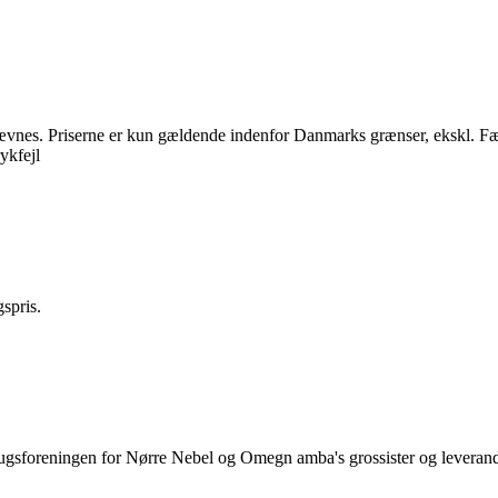
nævnes. Priserne er kun gældende indenfor Danmarks grænser, ekskl. Fæ
ykfejl
spris.
Brugsforeningen for Nørre Nebel og Omegn amba's grossister og leverand