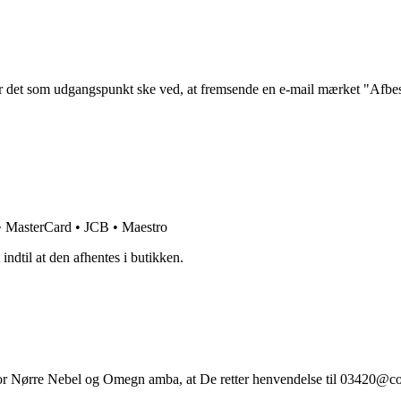
g, bør det som udgangspunkt ske ved, at fremsende en e-mail mærket "Afb
 • MasterCard • JCB • Maestro
 indtil at den afhentes i butikken.
for Nørre Nebel og Omegn amba, at De retter henvendelse til 03420@co