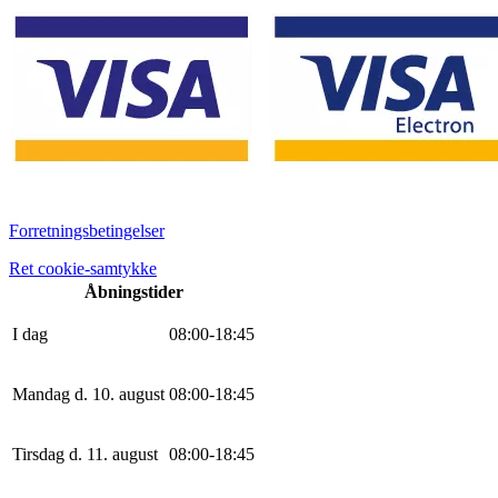
Forretningsbetingelser
Ret cookie-samtykke
Åbningstider
I dag
0
8
:
0
0
-
18
:
45
Mandag d. 10. august
0
8
:
0
0
-
18
:
45
Tirsdag d. 11. august
0
8
:
0
0
-
18
:
45