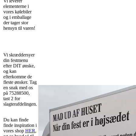
Vi leverer
elementerne i
vores kølebiler
og i emballage
der tager stor
hensyn til varen!
Vi skræddersyer
din festmenu
efter DIT ønske,
og kan
efterkomme de
fleste ønsker. Tag
en snak med os
på 75288500,
tast 2 for
slagterafdelingen.
Du kan finde
finde inspiration i
vores shop
HER
,