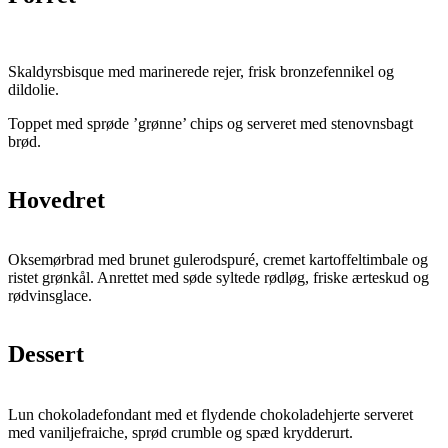
Skaldyrsbisque med marinerede rejer, frisk bronzefennikel og
dildolie.
Toppet med sprøde ’grønne’ chips og serveret med stenovnsbagt
brød.
Hovedret
Oksemørbrad med brunet gulerodspuré, cremet kartoffeltimbale og
ristet grønkål. Anrettet med søde syltede rødløg, friske ærteskud og
rødvinsglace.
Dessert
Lun chokoladefondant med et flydende chokoladehjerte serveret
med vaniljefraiche, sprød crumble og spæd krydderurt.