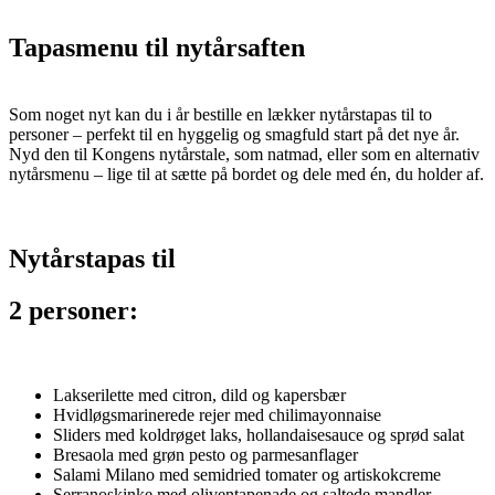
Tapasmenu til nytårsaften
Som noget nyt kan du i år bestille en lækker nytårstapas til to
personer – perfekt til en hyggelig og smagfuld start på det nye år.
Nyd den til Kongens nytårstale, som natmad, eller som en alternativ
nytårsmenu – lige til at sætte på bordet og dele med én, du holder af.
Nytårstapas til
2 personer:
Lakserilette med citron, dild og kapersbær
Hvidløgsmarinerede rejer med chilimayonnaise
Sliders med koldrøget laks, hollandaisesauce og sprød salat
Bresaola med grøn pesto og parmesanflager
Salami Milano med semidried tomater og artiskokcreme
Serranoskinke med oliventapenade og saltede mandler